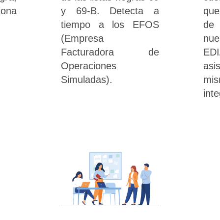
iona
y 69-B. Detecta a
que
tiempo a los EFOS
de 
(Empresa
nue
Facturadora de
ED
Operaciones
asi
Simuladas).
mi
int