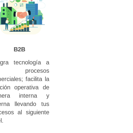
B2B
egra tecnología a
s procesos
rciales; facilita la
ación operativa de
nera interna y
erna llevando tus
cesos al siguiente
l.