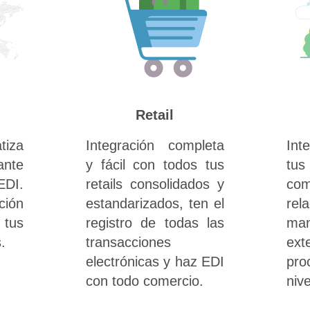
Retail
tiza
Integración completa
Int
ante
y fácil con todos tus
tu
DI.
retails consolidados y
come
ción
estandarizados, ten el
rel
tus
registro de todas las
ma
.
transacciones
ext
electrónicas y haz EDI
pro
con todo comercio.
nive