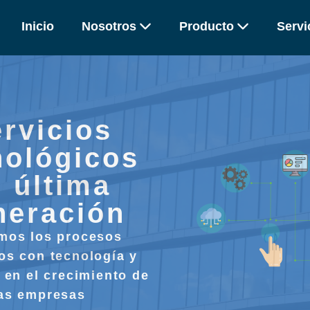
Inicio
Nosotros
Producto
Servi
rvicios
nológicos
 última
neración
imos los procesos
os con tecnología y
en el crecimiento de
as empresas