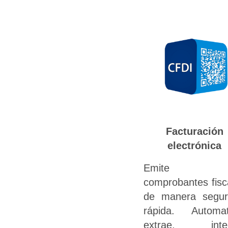
Facturación
electrónica
Emite t
comprobantes fisc
de manera segu
rápida. Automat
extrae, integ