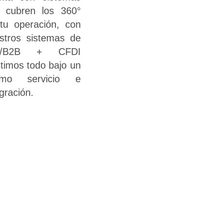
 cubren los 360°
tu operación, con
stros sistemas de
I/B2B + CFDI
stimos todo bajo un
smo servicio e
egración.