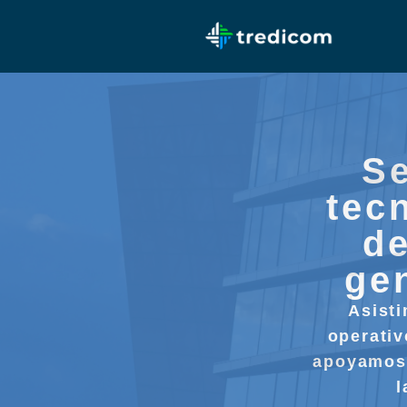
Se
tec
de
ge
Asist
operativ
apoyamos 
l