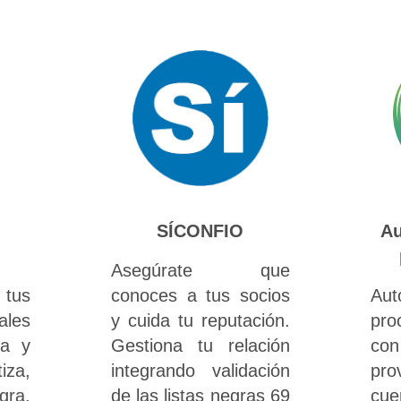
SÍCONFIO
Au
Asegúrate que
us
conoces a tus socios
Aut
ales
y cuida tu reputación.
pro
ra y
Gestiona tu relación
c
iza,
integrando validación
pro
ra,
de las listas negras 69
cue